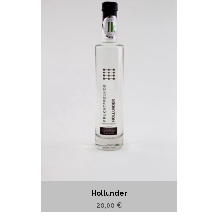
Hollunder
20,00
€